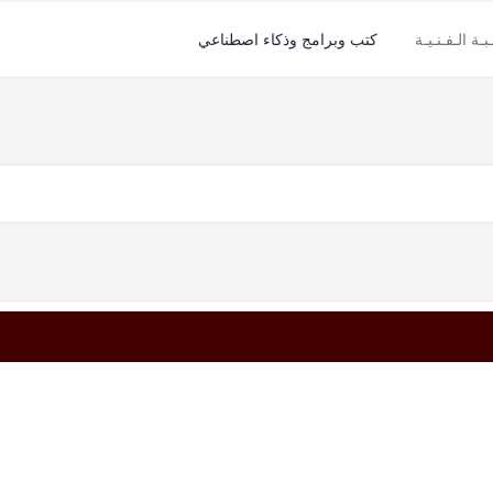
بـة الـفـنـيـة
كتب وبرامج وذكاء اصطناعي