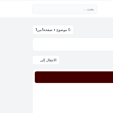
بحث متقدم
0 موضوع • صفحة
1
من
1
الانتقال إلى