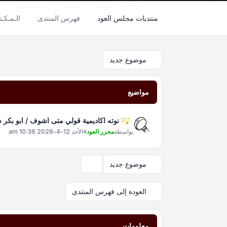
منتديات مجلس العود
فهرس المنتدى
الـمـكـتـ
موضوع جديد
مواضيع
نوته اكاديمية قولي متى اشوف / ابو بكر 
بواسطة
محرر العود
»
الأحد 12-4-2026 10:36 am
موضوع جديد
خيارات العرض والترتيب
العودة إلى فهرس المنتدى
معلومات