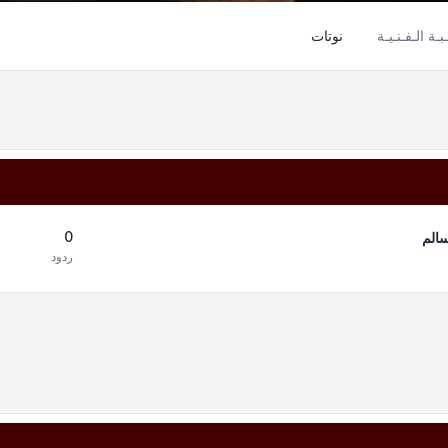
بـة الـفـنـيـة
نوتات
0
سالم
ردود