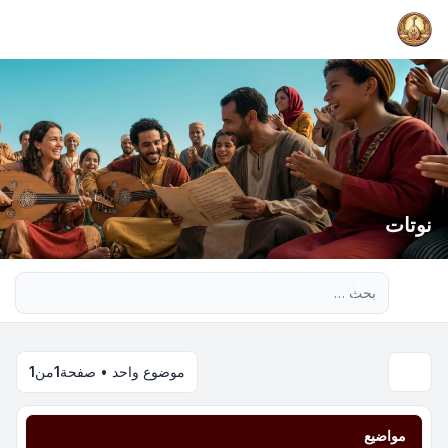
نوتات
بحث متقدم
موضوع واحد • صفحة
1
من
1
مواضيع