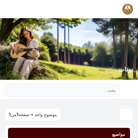
نوتات
بحث متقدم
موضوع واحد • صفحة
1
من
1
مواضيع