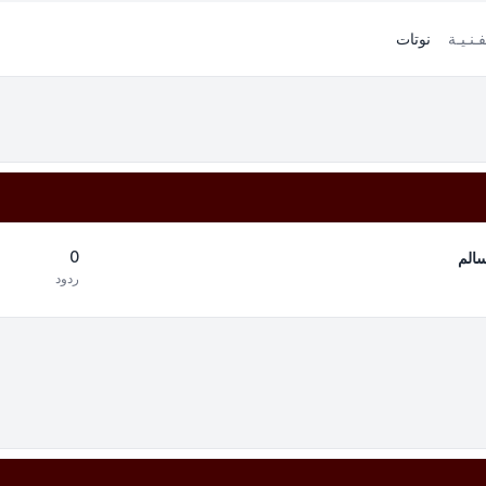
فـنـيـة
نوتات
0
سالم
ردود