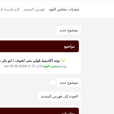
منتديات مجلس العود
فهرس المنتدى
الـمـكـتـبـة الـ
موضوع جديد
مواضيع
نوته اكاديمية قولي متى اشوف / ابو بكر 
بواسطة
محرر العود
»
الأحد 12-4-2026 10:36 am
موضوع جديد
خيارات العرض والترتيب
العودة إلى فهرس المنتدى
معلومات