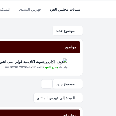
منتديات مجلس العود
فهرس المنتدى
الـمـكـتـ
موضوع جديد
مواضيع
نوته اكاديمية قولي متى اشوف
بواسطة
محرر العود
»
الأحد 12-4-2026 10:36 am
موضوع جديد
خيارات العرض والترتيب
العودة إلى فهرس المنتدى
معلومات