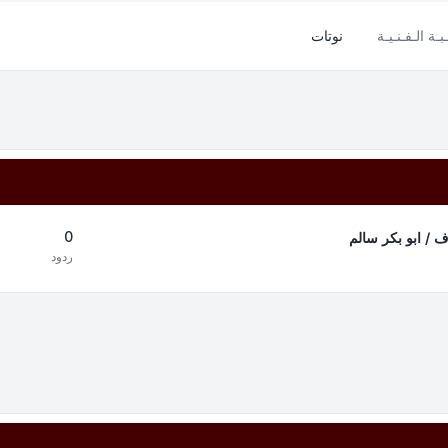
بـة الـفـنـيـة
نوتات
0
 / ابو بكر سالم
ردود