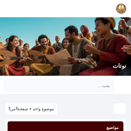
نوتات
بحث متقدم
موضوع واحد • صفحة
1
من
1
مواضيع