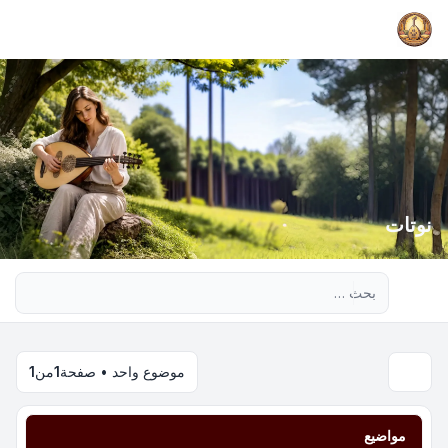
نوتات
بحث متقدم
موضوع واحد • صفحة
1
من
1
مواضيع