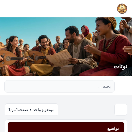
نوتات
بحث متقدم
موضوع واحد • صفحة
1
من
1
مواضيع