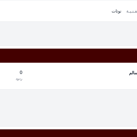
فـنـيـة
نوتات
0
سالم
ردود