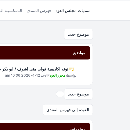
منتديات مجلس العود
فهرس المنتدى
الـمـكـتـبـة الـ
موضوع جديد
مواضيع
نوته اكاديمية قولي متى اشوف / ابو بكر 
بواسطة
محرر العود
»
الأحد 12-4-2026 10:36 am
موضوع جديد
خيارات العرض والترتيب
العودة إلى فهرس المنتدى
معلومات