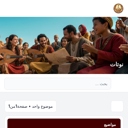
نوتات
بحث متقدم
موضوع واحد • صفحة
1
من
1
مواضيع