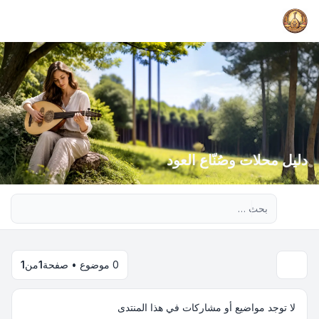
دليل محلات وصُنّاع العود
بحث متقدم
0 موضوع • صفحة
1
من
1
لا توجد مواضيع أو مشاركات في هذا المنتدى