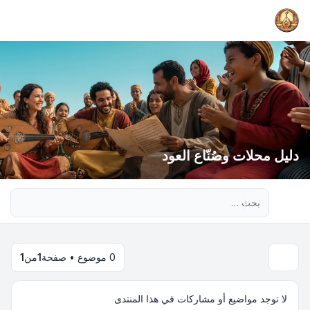
دليل محلات وصُنّاع العود
بحث متقدم
0 موضوع • صفحة
1
من
1
لا توجد مواضيع أو مشاركات في هذا المنتدى