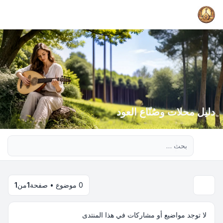
دليل محلات وصُنّاع العود
بحث متقدم
0 موضوع • صفحة
1
من
1
لا توجد مواضيع أو مشاركات في هذا المنتدى