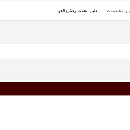
م و الـخـدمـات
دليل محلات وصُنّاع العود