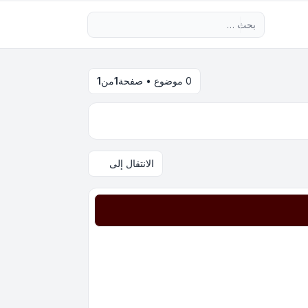
بحث متقدم
0 موضوع • صفحة
1
من
1
الانتقال إلى