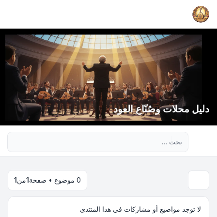
دليل محلات وصُنّاع العود
بحث متقدم
0 موضوع • صفحة
1
من
1
لا توجد مواضيع أو مشاركات في هذا المنتدى