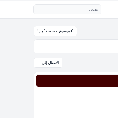
بحث متقدم
0 موضوع • صفحة
1
من
1
الانتقال إلى