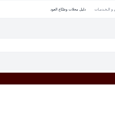
م و الـخـدمـات
دليل محلات وصُنّاع العود