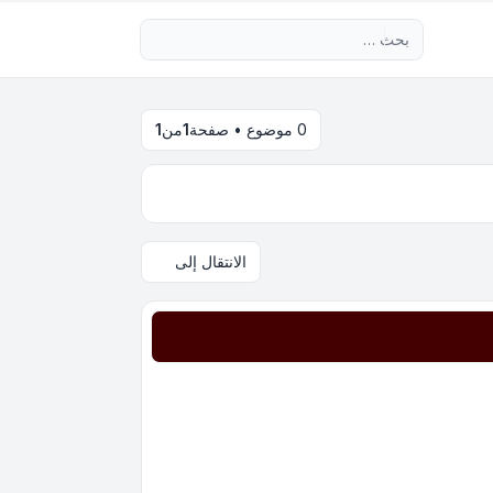
بحث متقدم
0 موضوع • صفحة
1
من
1
الانتقال إلى