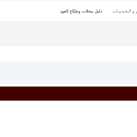
م و الـخـدمـات
دليل محلات وصُنّاع العود