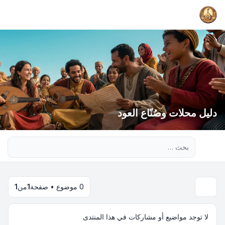
دليل محلات وصُنّاع العود
بحث متقدم
0 موضوع • صفحة
1
من
1
لا توجد مواضيع أو مشاركات في هذا المنتدى