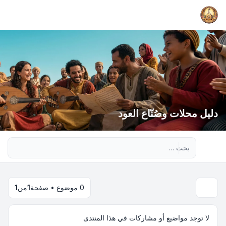
دليل محلات وصُنّاع العود
بحث متقدم
0 موضوع • صفحة
1
من
1
لا توجد مواضيع أو مشاركات في هذا المنتدى