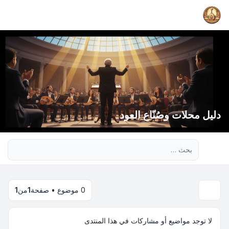
دليل محلات وصُنّاع العود
بحث متقدم
0 موضوع • صفحة
1
من
1
لا توجد مواضيع أو مشاركات في هذا المنتدى