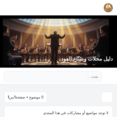
دليل محلات وصُنّاع العود
بحث متقدم
0 موضوع • صفحة
1
من
1
لا توجد مواضيع أو مشاركات في هذا المنتدى