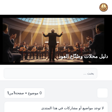
دليل محلات وصُنّاع العود
بحث متقدم
0 موضوع • صفحة
1
من
1
لا توجد مواضيع أو مشاركات في هذا المنتدى