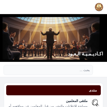
اكـاديـمـيـة الـعـود
بحث متقدم
منتدى
ملتقى المعلمين
مساحة للإعلانات والنشر من قبل المعلمين عن مواقعهم أو