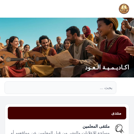
اكـاديـمـيـة الـعـود
بحث متقدم
منتدى
ملتقى المعلمين
مساحة للإعلانات والنشر من قبل المعلمين عن مواقعهم أو