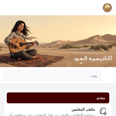
اكـاديـمـيـة الـعـود
بحث متقدم
منتدى
ملتقى المعلمين
مساحة للإعلانات والنشر من قبل المعلمين عن مواقعهم أو