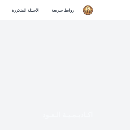
روابط سريعة
الأسئلة المتكررة
اكـاديـمـيـة الـعـود