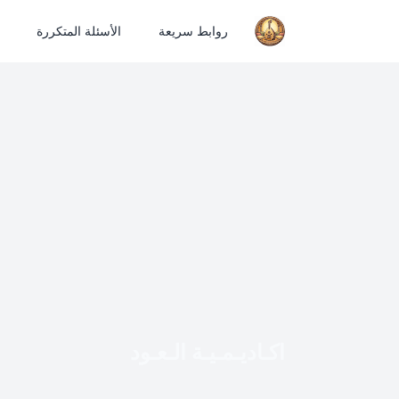
روابط سريعة
الأسئلة المتكررة
اكـاديـمـيـة الـعـود