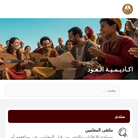
اكـاديـمـيـة الـعـود
بحث متقدم
منتدى
ملتقى المعلمين
مساحة للإعلانات والنشر من قبل المعلمين عن مواقعهم أو