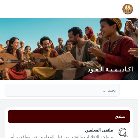
اكـاديـمـيـة الـعـود
بحث متقدم
منتدى
ملتقى المعلمين
مساحة للإعلانات والنشر من قبل المعلمين عن مواقعهم أو