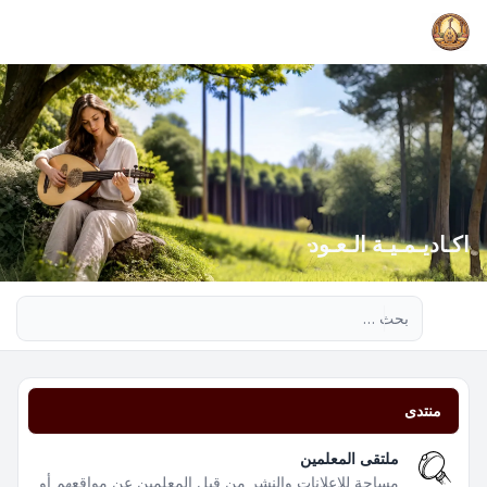
اكـاديـمـيـة الـعـود
بحث متقدم
منتدى
ملتقى المعلمين
مساحة للإعلانات والنشر من قبل المعلمين عن مواقعهم أو