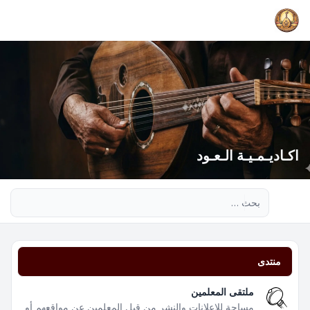
اكـاديـمـيـة الـعـود
بحث متقدم
منتدى
ملتقى المعلمين
مساحة للإعلانات والنشر من قبل المعلمين عن مواقعهم أو