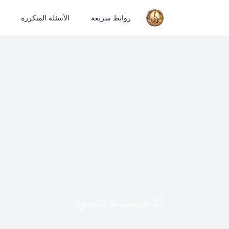
روابط سريعة
الأسئلة المتكررة
اكـاديـمـيـة الـعـود