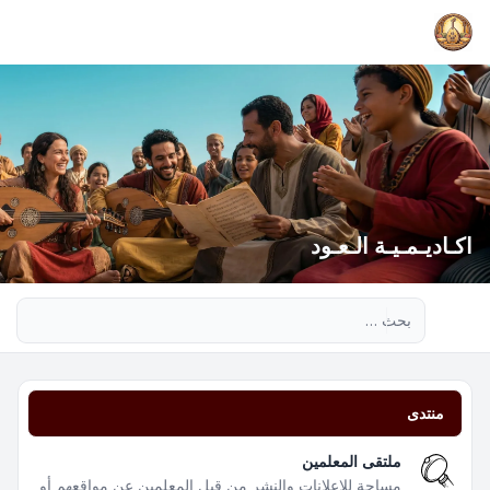
اكـاديـمـيـة الـعـود
بحث متقدم
منتدى
ملتقى المعلمين
مساحة للإعلانات والنشر من قبل المعلمين عن مواقعهم أو