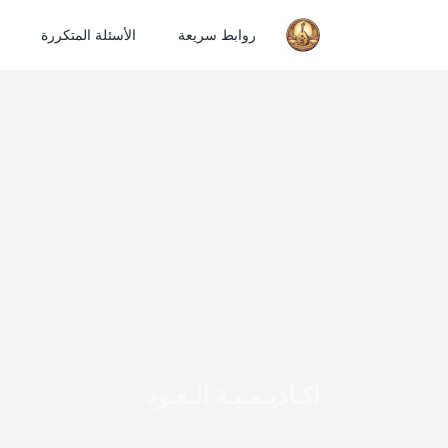
روابط سريعة
الأسئلة المتكررة
اكـاديـمـيـة الـعـود