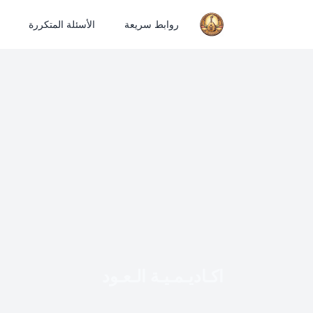
روابط سريعة
الأسئلة المتكررة
اكـاديـمـيـة الـعـود