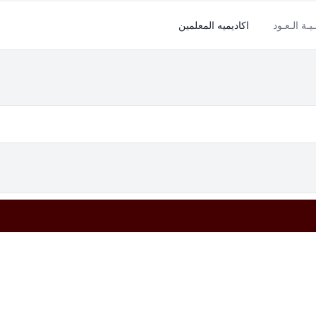
ـيـة الـعـود
اكاديميه المعلمين