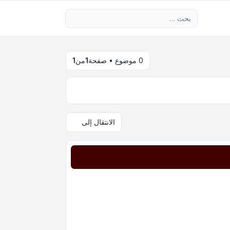
بحث متقدم
0 موضوع • صفحة
1
من
1
الانتقال إلى