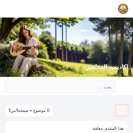
اكاديميه المعلمين
بحث متقدم
0 موضوع • صفحة
1
من
1
هذا المنتدى مغلقة