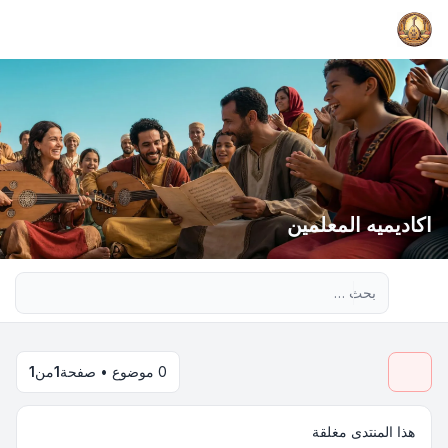
اكاديميه المعلمين
بحث متقدم
0 موضوع • صفحة
1
من
1
هذا المنتدى مغلقة