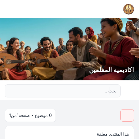
اكاديميه المعلمين
بحث متقدم
0 موضوع • صفحة
1
من
1
هذا المنتدى مغلقة