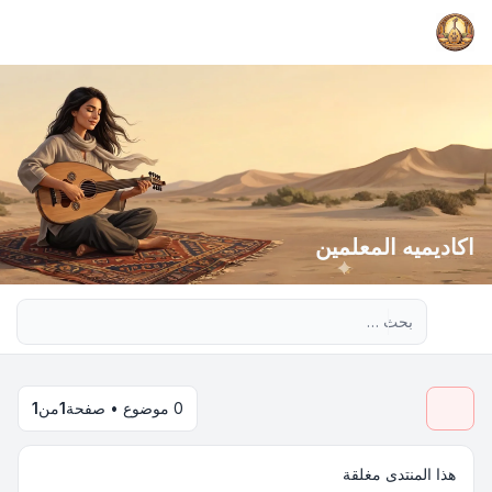
اكاديميه المعلمين
بحث متقدم
0 موضوع • صفحة
1
من
1
هذا المنتدى مغلقة