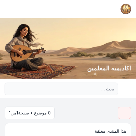
اكاديميه المعلمين
بحث متقدم
0 موضوع • صفحة
1
من
1
هذا المنتدى مغلقة