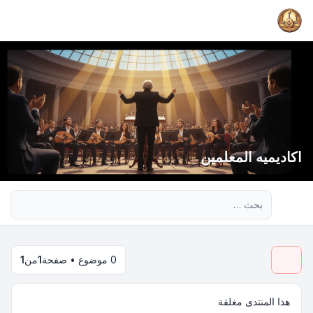
اكاديميه المعلمين
بحث متقدم
0 موضوع • صفحة
1
من
1
هذا المنتدى مغلقة