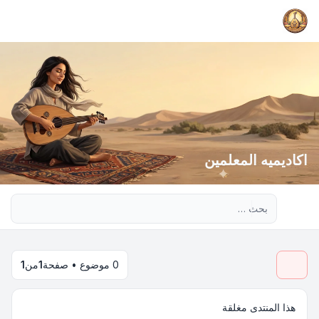
اكاديميه المعلمين
بحث متقدم
0 موضوع • صفحة
1
من
1
هذا المنتدى مغلقة