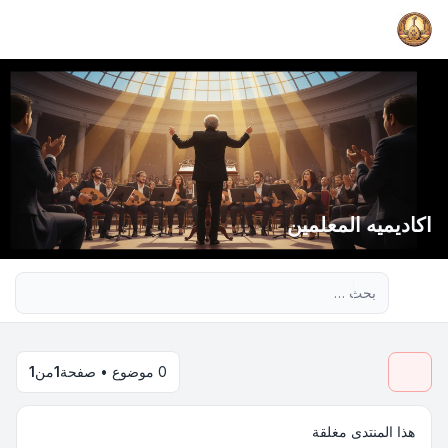
اكاديميه المعلمين
بحث متقدم
0 موضوع • صفحة
1
من
1
هذا المنتدى مغلقة