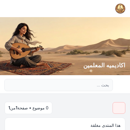
اكاديميه المعلمين
بحث متقدم
0 موضوع • صفحة
1
من
1
هذا المنتدى مغلقة