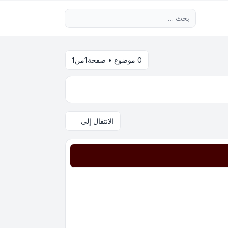
بحث متقدم
0 موضوع • صفحة
1
من
1
الانتقال إلى