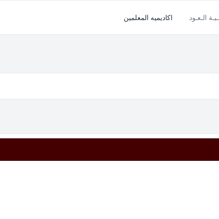
ـيـة الـعـود
اكاديميه المعلمين