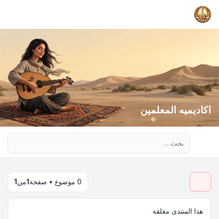
اكاديميه المعلمين
بحث متقدم
0 موضوع • صفحة
1
من
1
هذا المنتدى مغلقة