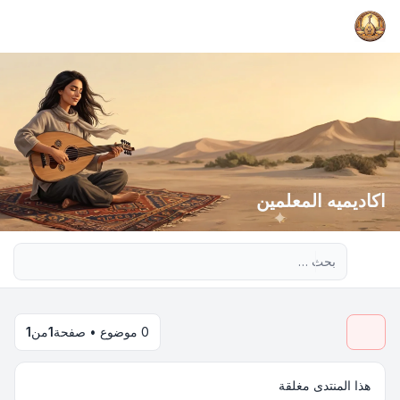
اكاديميه المعلمين
بحث متقدم
0 موضوع • صفحة
1
من
1
هذا المنتدى مغلقة