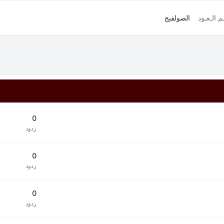
ـم الـعـود
الصولفيج
0
ردود
0
ردود
0
ردود